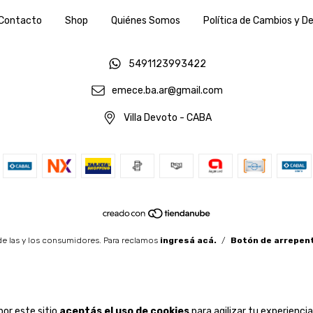
Contacto
Shop
Quiénes Somos
Política de Cambios y D
5491123993422
emece.ba.ar@gmail.com
Villa Devoto - CABA
e las y los consumidores. Para reclamos
ingresá acá.
/
Botón de arrepen
por este sitio
aceptás el uso de cookies
para agilizar tu experienci