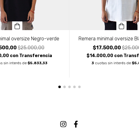
imal oversize Negro-verde
Remera minimal oversize B
.500,00
$25.000,00
$17.500,00
$25.00
0,00
con
Transferencia
$14.000,00
con
Transf
s sin interés de
$5.833,33
3
cuotas sin interés de
$5.