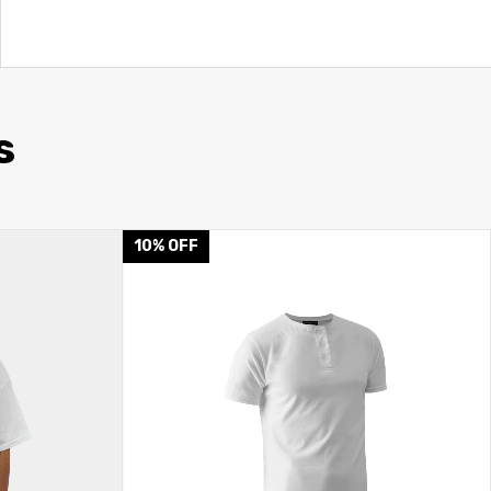
s
10
%
OFF