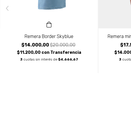
Remera Border Skyblue
Remera min
$14.000,00
$20.000,00
$17
$11.200,00
con
Transferencia
$14.00
3
cuotas sin interés de
$4.666,67
3
cuota