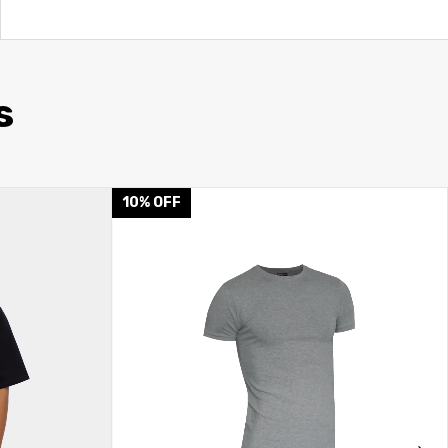
s
10
%
OFF