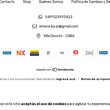
Contacto
Shop
Quiénes Somos
Política de Cambios y D
5491123993422
emece.ba.ar@gmail.com
Villa Devoto - CABA
e las y los consumidores. Para reclamos
ingresá acá.
/
Botón de arrepen
por este sitio
aceptás el uso de cookies
para agilizar tu experienci