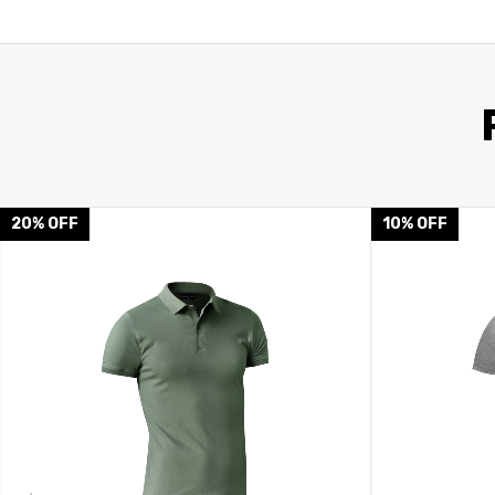
20
%
OFF
10
%
OFF