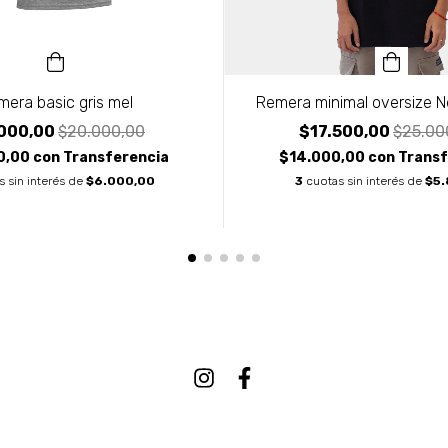
mera basic gris mel
Remera minimal oversize 
000,00
$20.000,00
$17.500,00
$25.00
0,00
con
Transferencia
$14.000,00
con
Transf
s sin interés de
$6.000,00
3
cuotas sin interés de
$5.