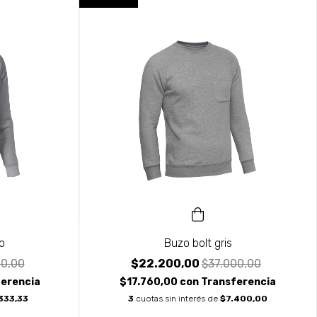
o
Buzo bolt gris
0,00
$22.200,00
$37.000,00
erencia
$17.760,00
con
Transferencia
333,33
3
cuotas sin interés de
$7.400,00