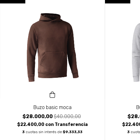
Buzo basic moca
B
$28.000,00
$40.000,00
$28.
$22.400,00
con
Transferencia
$22.40
3
cuotas sin interés de
$9.333,33
3
cuota