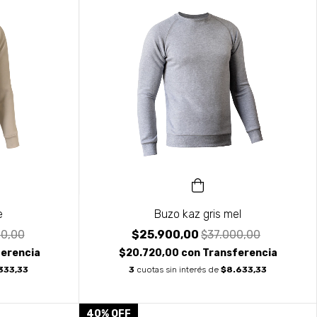
e
Buzo kaz gris mel
0,00
$25.900,00
$37.000,00
erencia
$20.720,00
con
Transferencia
333,33
3
cuotas sin interés de
$8.633,33
40
%
OFF