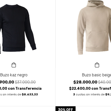
Buzo kaz negro
Buzo basic beig
.900,00
$37.000,00
$28.000,00
$40.00
0,00
con
Transferencia
$22.400,00
con
Transf
s sin interés de
$8.633,33
3
cuotas sin interés de
$9.
30
%
OFF