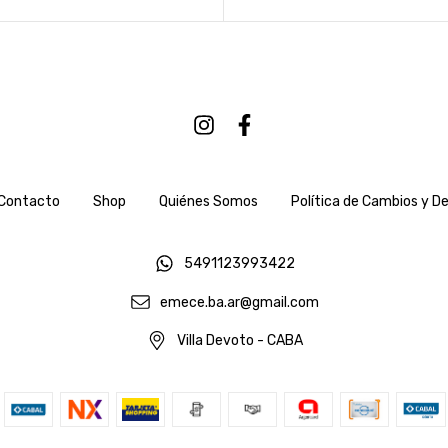
Contacto
Shop
Quiénes Somos
Política de Cambios y D
5491123993422
emece.ba.ar@gmail.com
Villa Devoto - CABA