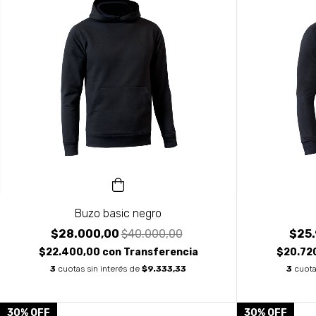
Buzo basic negro
$28.000,00
$40.000,00
$25
$22.400,00
con
Transferencia
$20.72
3
cuotas sin interés de
$9.333,33
3
cuota
30
%
OFF
30
%
OFF